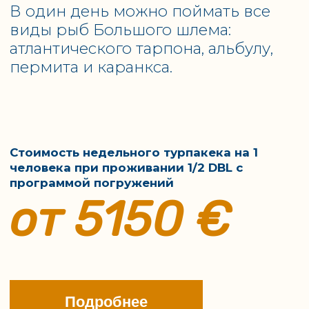
Новые корабли
Итальяно-кубинские
или корабли
традиции
после
гостеприимства.
капительного
Высокие стандарты
ремонта. Уютные
сервиса и
каюты,
индивидуальный
просторные
подход.
палубы и
стильные
интерьеры.
Профессиональная
Великолепная кухня:
команда с
лобстеры, креветки,
многолетним
свежие морепродукты
опытом
и рыба каждый день!
гарантирует
Итальянские десерты,
комфортный и
кубинский кофе и
безопасный отдых!
калейдоскоп из
коктейлей!