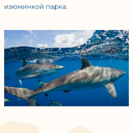
➝
Под водой...
➝
На поверхности...