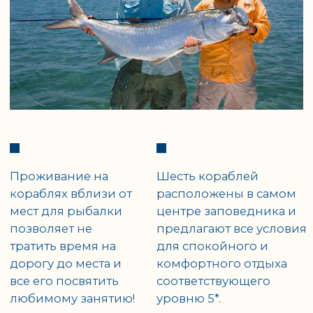
И СПЕЦ-
ПРЕДЛОЖЕНИЯ
Вы не пропустите информацию об акциях
и скидках, если подпишитесь на нашу
рассылку.
Скидки, бесплатные места,
особые условия и другие
специальные предложения
на туры есть как для
индивидуальных
путешественников, так и для
групп.
Подробнее