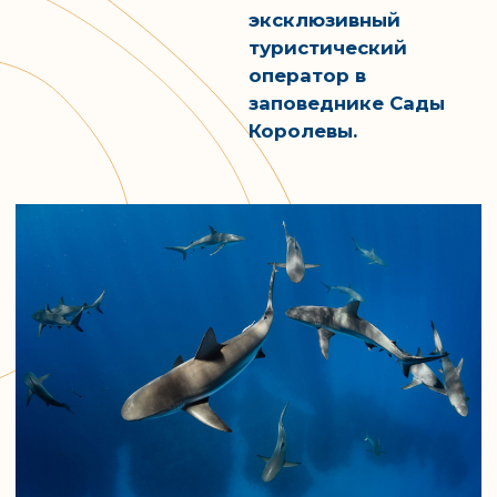
175
30
Кв. км нетронутых
Лет строгой
мангровых
природоохраны и
зарослей и
работ по сохранению
коралловых рифов.
экосистемы.
3K
50
Максимальное
Гостей могут
количество
находиться
посетителей в
одновременно во
заповеднике за год.
всем заповеднике.