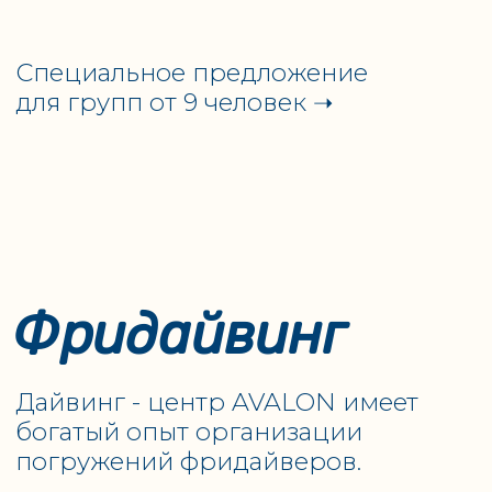
В один день можно поймать все
виды рыб Большого шлема:
атлантического тарпона, альбулу,
пермита и каранкса.
Стоимость недельного турпакека на 1
человека при проживании 1/2 DBL с
программой погружений
от 5150 €
Подробнее
Специальное предложение
для групп от 9 человек ➝