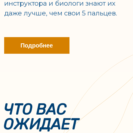
Дайвинг
Фридайвинг
Рыбалка
Экотуризм
Дайвинг
программа
AVALON единственный дайв-
центр архипелага c 1996 г.