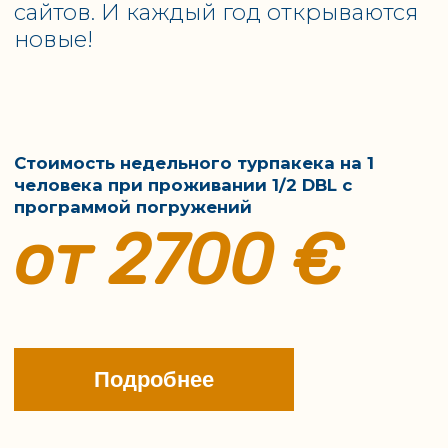
кораблях вблизи от
расположены в самом
мест для рыбалки
центре заповедника и
позволяет не
предлагают все условия
тратить время на
для спокойного и
дорогу до места и
комфортного отдыха
все его посвятить
соответствующего
любимому занятию!
уровню 5*.
Опытные гиды -
Один из самых
рыболовы
больших морских
проживают в
парков для рыбалки
заповеднике и
нахлыстом. Здесь
прекрасно в нем
расположено
ориентируются,
наибольшее
знают все
количество
особенности
мелководных отмелей,
течений и
где обитают все самые
поведение рыбы.
интересные виды рыб.