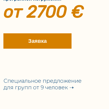
Специальное предложение
для групп от 9 человек ➝
АКЦИИ
И СПЕЦ-
ПРЕДЛОЖЕНИЯ
Если вы инструктор и собираете группу, мы
будем рады добавить вашу поездку в наше
расписание!
Все туры с русскими группами
и русскоязычными гидами в