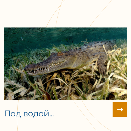
Профессиональные
Шесть сафари-яхт
дайвинг-
оснащены всем
инструкторы
необходимым для
международных
дайвинга.
федераций могут
Комфортабельные
провести любые
каюты, уютные кают-
дайвинг курсы по
компании, просторные
желанию гостей.
дайв-деки.