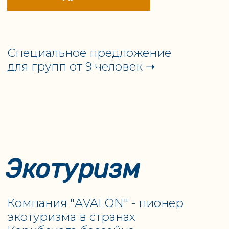
Jardines Avalon IV
50-метровая новая яхта. К услугам гостей - 20
комфортабельных кают класса Lux и Standard,
просторный лаунж, современная столовая и
солярий - все, чтобы гости могли наслаждаться
каждым моментом роскошного Карибского
отдыха.
➝