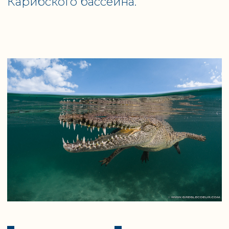
Jardines Avalon III
Яхта класса LUX (luxury) - это роскошная 160-
футовая моторная яхта с 15 каютами, в числе
которых 4 каюты класса LUX с балконом. Это
просторная яхта, с 3 панорамными палубами,
ваннами, и внимательным персоналом,
готовым исполнить каждое ваше желание.
➝