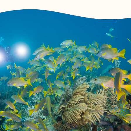
Подробнее
Специальное предложение
для групп от 9 человек ➝
Фридайвинг
Дайвинг - центр AVALON имеет
богатый опыт организации
погружений фридайверов.