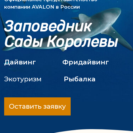
Дайвинг
Фридайвинг
Экотуризм
Рыбалка
Оставить заявку
Сады Королевы - огромный
национальный парк в Карибском
море и уголок нетронутой природы
недалеко от побережья Кубы.
Бесконечные мангровые заросли,
девственные коралловые сады и
животные, которые не боятся
человека. Все, что нужно для