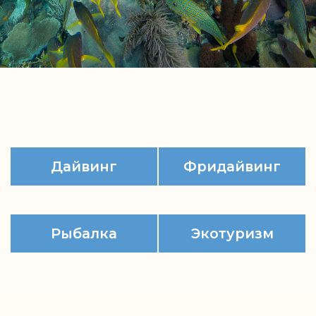
Относительно
Шесть сафари-яхт
небольшие
предлагают удобное
глубины основных
размещение поблизости
дайв-сайтов
от мест для погружений.
позволяет увидеть
Вас ждут
все самое
комфортабельные
интересное даже
каюты, уютные кают-