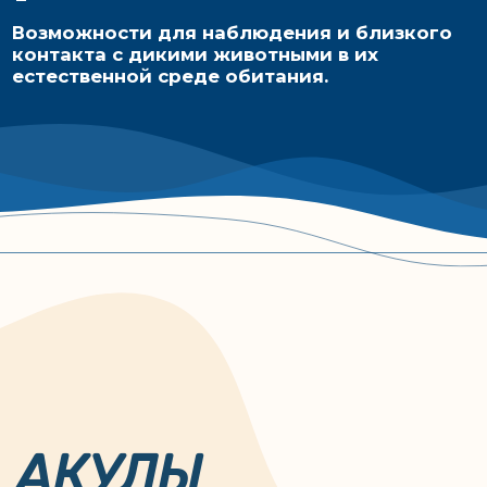
Плавание с акулами
Общение происходит
в заповеднике
под бдительным
безопасно для всех
присмотром
участников
сотрудников парка
Всего в заповеднике
Для наблюдения за
можно увидеть до 7
акулами в воде
различных видов
достаточно маски и
акул
трубки
Акулы заповедника безгранично
доверяют людям, а опытные
инструктора и биологи знают их
даже лучше, чем свои 5 пальцев.