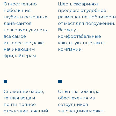
Уникальная
Корабли флота
возможность
AVALON - это
безопасно
комфортабельные
поплавать на
плавучие отели с
расстоянии
уютными
практически
номерами и
вытянутой рки с
чутким
американским
персоналом, где
крокодилом и
уровень сервиса
шелковыми
соответствует
акулами.
отелю 5*.
Уроки рыбалки и
Множество
пробное
разнообразных
погружение с
экскурсий по
аквалангом с
наблюдению за дикой
опытными
природой на суше и в
инструкторами,
море, которые
возможность
проводят