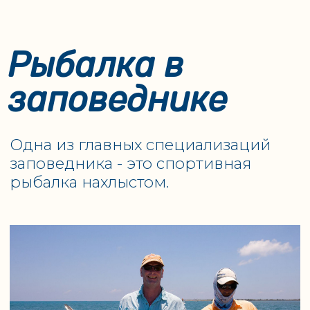
заповеднике "Сады Королевы!
Вы можете выбрать любые
даты путешествия, но если
вам важно, чтобы на корабле
были соотечественники, а
группу сопровождал
турлидер, обратите внимание
на расписание русских групп!
Расписание
АКЦИИ