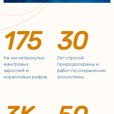
Варадеро
Гавана
Кайо Коко
КУБА
порт Хукаро
Cады Королевы
Самое большое количество мягких
кораллов во всем Карибском море.
Научные исследования и работа по
сохранению экосистемы коралловых
рифов.