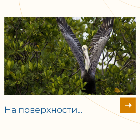
Дайв-центр оснащен
Исследовательский
современными
центр заповедника не
нитрокс-
только следит за
блендерами, есть
состоянием местной
новое и
экосистемы, но и
качественное
разрабатывает
оборудование в
методики по спасению
аренду.
рифов во всем мире.
Сейчас в заповеднике
насчитывается более 100 дайв-
сайтов. И каждый год открываются
новые!
Стоимость недельного турпакека на 1
человека при проживании 1/2 DBL с
программой погружений
от 2700 €