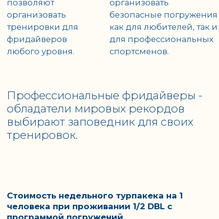
пройти курсы и
профессиональные
освоить новое
биологи и научные
увлечение.
сотрудники.
В заповеднике можно увидеть
черепах, крокодилов, более 20
видов птиц и 8 видов акул,
покормить диких хутий и игуан.
Стоимость недельного турпакека на 1
человека при проживании 1/2 DBL с
программой погружений
от 2700 €
Заявка