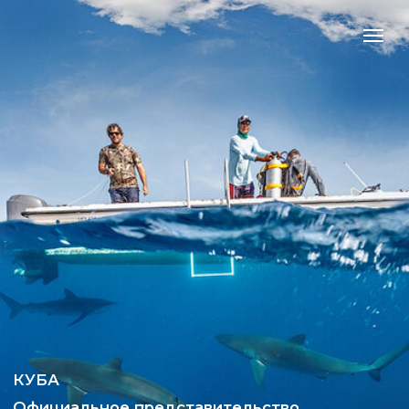
КУБА
Официальное представительство
компании AVALON в России
Заповедник
Сады Королевы