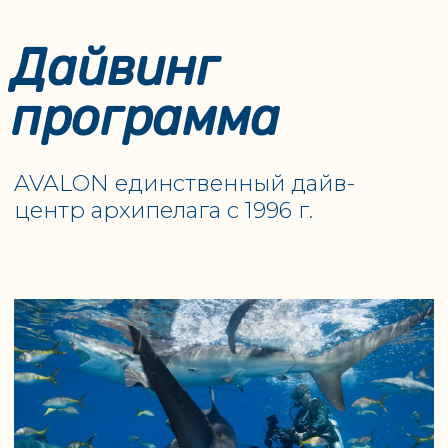
начинающим
компании.
фридайверам.
Спокойное море,
Опытная команда
теплая вода и
обеспечения из
почти полное
сотрудников
отсутствие течений
заповедника может
позволяют
организовать
организовать
безопасные погружения
тренировки для
как для любителей, так и
фридайверов
для профессиональных
любого уровня.
спортсменов.
Профессиональные фридайверы -
обладатели мировых рекордов
выбирают заповедник для своих
тренировок.