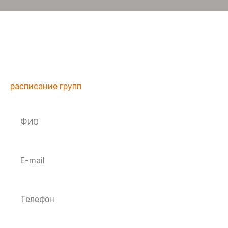
Заявка на тур в заповедник
Сады Королевы
Вы можете проверить наличие свободных мест на
кораблях AVALON на желаемые даты по ссылке на
расписание групп
.