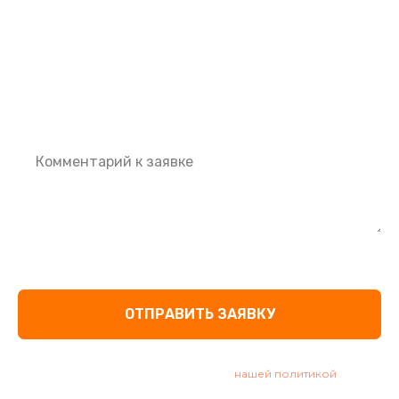
Выберите программу
Дайвинг
Фридайвинг
Рыбалка
Наблюдение за животными (эко программа)
Я хочу получать рассылку и специальные предложения.
ОТПРАВИТЬ ЗАЯВКУ
Отправляя заявку Вы соглашаетесь с
нашей политикой
в
отношении персональных данных.